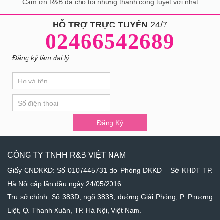
Cảm ơn R&B đã cho tôi những thành công tuyệt vời nhất
HỖ TRỢ TRỰC TUYẾN
24/7
02466542689
Đăng ký làm đại lý.
If
Đăng
you
Ký
are
human,
leave
Đăng Ký
this
field
blank.
CÔNG TY TNHH R&B VIỆT NAM
Giấy CNĐKKD: Số 0107445731 do Phòng ĐKKD – Sở KHĐT TP.
Hà Nội cấp lần đầu ngày 24/05/2016.
Trụ sở chính: Số 383D, ngõ 383B, đường Giải Phóng, P. Phương
Liệt, Q. Thanh Xuân, TP. Hà Nội, Việt Nam.