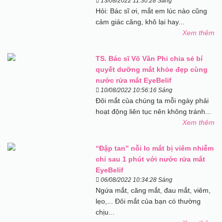
13/08/2022 11:30:28 Sáng
Hỏi: Bác sĩ ơi, mắt em lúc nào cũng
cảm giác căng, khô lại hay...
Xem thêm
TS. Bác sĩ Võ Văn Phi chia sẻ bí
quyết dưỡng mắt khỏe đẹp cùng
nước rửa mắt EyeBelif
10/08/2022 10:56:16 Sáng
Đôi mắt của chúng ta mỗi ngày phải
hoạt động liên tục nên không tránh...
Xem thêm
“Đập tan” nỗi lo mắt bị viêm nhiễm
chỉ sau 1 phút với nước rửa mắt
EyeBelif
06/08/2022 10:34:28 Sáng
Ngứa mắt, căng mắt, đau mắt, viêm,
lẹo,... Đôi mắt của bạn có thường
chịu...