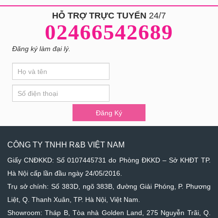
HỖ TRỢ TRỰC TUYẾN
24/7
02466542689
Đăng ký làm đại lý.
If
Đăng
you
Ký
are
human,
leave
Đăng Ký
this
field
blank.
CÔNG TY TNHH R&B VIỆT NAM
Giấy CNĐKKD: Số 0107445731 do Phòng ĐKKD – Sở KHĐT TP.
Hà Nội cấp lần đầu ngày 24/05/2016.
Trụ sở chính: Số 383D, ngõ 383B, đường Giải Phóng, P. Phương
Liệt, Q. Thanh Xuân, TP. Hà Nội, Việt Nam.
Showroom: Tháp B, Tòa nhà Golden Land, 275 Nguyễn Trãi, Q.