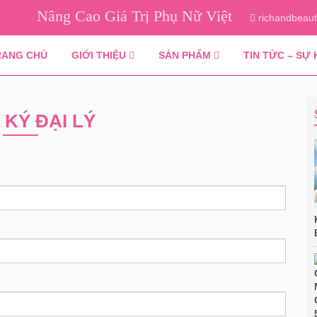
Nâng Cao Giá Trị Phụ Nữ Việt
richandbeau
RANG CHỦ
GIỚI THIỆU
SẢN PHẨM
TIN TỨC – SỰ 
KÝ ĐẠI LÝ