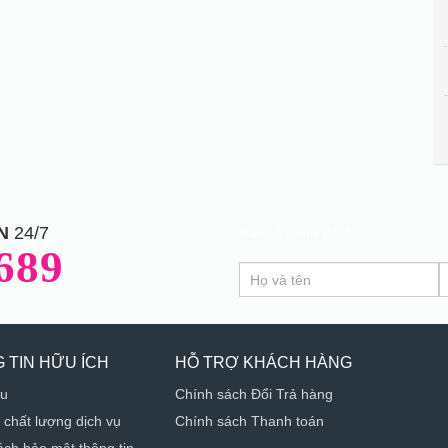
N
24/7
Đăng ký làm đại lý.
689
If
Đăng
you
Ký
are
human,
leave
 TIN HỮU ÍCH
HỖ TRỢ KHÁCH HÀNG
this
ệu
Chính sách Đổi Trả hàng
field
 chất lượng dịch vụ
Chính sách Thanh toán
blank.