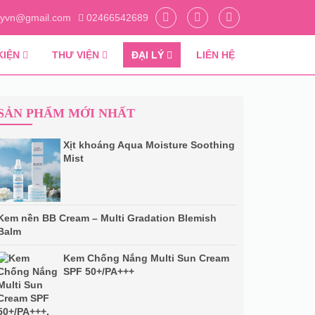
tyvn@gmail.com
02466542689
KIỆN
THƯ VIỆN
ĐẠI LÝ
LIÊN HỆ
SẢN PHẨM MỚI NHẤT
Xịt khoáng Aqua Moisture Soothing
Mist
Kem nền BB Cream – Multi Gradation Blemish
Balm
Kem Chống Nắng Multi Sun Cream
SPF 50+/PA+++