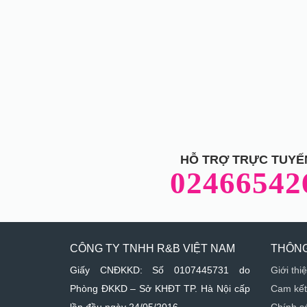
HỖ TRỢ TRỰC TUYẾ
02466542
CÔNG TY TNHH R&B VIỆT NAM
THÔNG
Giấy CNĐKKD: Số 0107445731 do
Giới thi
Phòng ĐKKD – Sở KHĐT TP. Hà Nội cấp
Cam kết