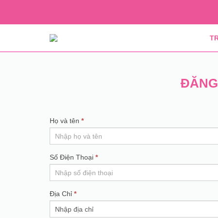
T
ĐĂNG 
If
Họ và tên
*
Form
you
Đăng
are
human,
Ký
Số Điện Thoại
*
leave
Đại
this
field
Lý
Địa Chỉ
*
blank.