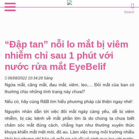
Search
“Đập tan” nỗi lo mắt bị viêm
nhiễm chỉ sau 1 phút với
nước rửa mắt EyeBelif
06/08/2022 10:34:28 Sáng
Ngứa mắt, căng mắt, đau mắt, viêm, lẹo,… Đôi mắt của bạn có
thường chịu những tình trạng này chưa⁉️
Nếu có, hãy cùng R&B tìm hiểu phương pháp cải thiện ngay nhé!
Nguyên nhân dẫn tới việc đôi mắt ngày càng yếu, dễ bị viêm
nhiễm, bị các bệnh về mắt phần lớn là do chúng ta chưa biết
chăm sóc mắt đúng cách, chẳng hạn như thường xuyên thức
khuya khiến mắt mệt mỏi, đỏ au. Làm việc trong môi trường nhiều
khói bụi nhưng chỉ bảo vệ mắt sơ sài rồi vệ sinh qua loa với nước.