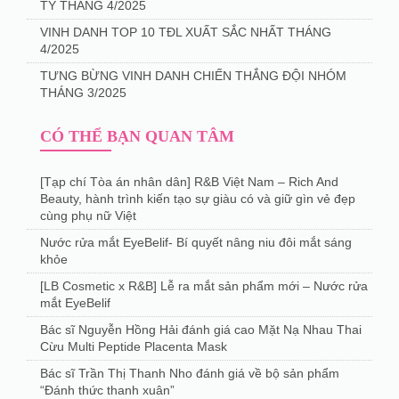
TY THÁNG 4/2025
️VINH DANH TOP 10 TĐL XUẤT SẮC NHẤT THÁNG
4/2025
TƯNG BỪNG VINH DANH CHIẾN THẮNG ĐỘI NHÓM
THÁNG 3/2025
CÓ THỂ BẠN QUAN TÂM
[Tạp chí Tòa án nhân dân] R&B Việt Nam – Rich And
Beauty, hành trình kiến tạo sự giàu có và giữ gìn vẻ đẹp
cùng phụ nữ Việt
Nước rửa mắt EyeBelif- Bí quyết nâng niu đôi mắt sáng
khỏe
[LB Cosmetic x R&B] Lễ ra mắt sản phẩm mới – Nước rửa
mắt EyeBelif
Bác sĩ Nguyễn Hồng Hải đánh giá cao Mặt Nạ Nhau Thai
Cừu Multi Peptide Placenta Mask
Bác sĩ Trần Thị Thanh Nho đánh giá về bộ sản phẩm
“Đánh thức thanh xuân”