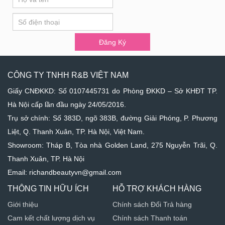
you
Ký
are
human,
leave
Đăng Ký
this
field
blank.
CÔNG TY TNHH R&B VIỆT NAM
Giấy CNĐKKD: Số 0107445731 do Phòng ĐKKD – Sở KHĐT TP.
Hà Nội cấp lần đầu ngày 24/05/2016.
Trụ sở chính: Số 383D, ngõ 383B, đường Giải Phóng, P. Phương
Liệt, Q. Thanh Xuân, TP. Hà Nội, Việt Nam.
Showroom: Tháp B, Tòa nhà Golden Land, 275 Nguyễn Trãi, Q.
Thanh Xuân, TP. Hà Nội
Email: richandbeautyvn@gmail.com
THÔNG TIN HỮU ÍCH
HỖ TRỢ KHÁCH HÀNG
Giới thiệu
Chính sách Đổi Trả hàng
Cam kết chất lượng dịch vụ
Chính sách Thanh toán