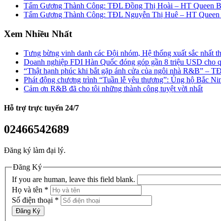
Tấm Gương Thành Công: TĐL Đồng Thị Hoài – HT Queen B
Tấm Gương Thành Công: TĐL Nguyễn Thị Huê – HT Queen 
Xem Nhiều Nhất
Tưng bừng vinh danh các Đội nhóm, Hệ thống xuất sắc nhất t
Doanh nghiệp FDI Hàn Quốc đóng góp gần 8 triệu USD cho q
“Thật hạnh phúc khi bắt gặp ánh cửa của ngôi nhà R&B” – T
Phát động chương trình “Tuần lễ yêu thương”: Ủng hộ Bắc N
Cảm ơn R&B đã cho tôi những thành công tuyệt vời nhất
Hỗ trợ trực tuyến
24/7
02466542689
Đăng ký làm đại lý.
Đăng Ký
If you are human, leave this field blank.
Họ và tên
*
Số điện thoại
*
Đăng Ký