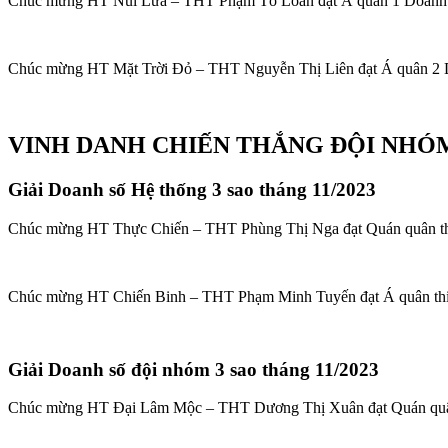
Chúc mừng HT Núi Lửa – THT Phạm Tố Loan đạt Á quân 1 Doanh số 
Chúc mừng HT Mặt Trời Đỏ – THT Nguyễn Thị Liên đạt Á quân 2 Do
VINH DANH CHIẾN THẮNG ĐỘI NHÓM 
Giải Doanh số Hệ thống 3 sao tháng 11/2023️
Chúc mừng HT Thực Chiến – THT Phùng Thị Nga đạt Quán quân thi đ
Chúc mừng HT Chiến Binh – THT Phạm Minh Tuyến đạt Á quân thi đu
Giải Doanh số đội nhóm 3 sao tháng 11/2023️
Chúc mừng HT Đại Lâm Mộc – THT Dương Thị Xuân đạt Quán quân th