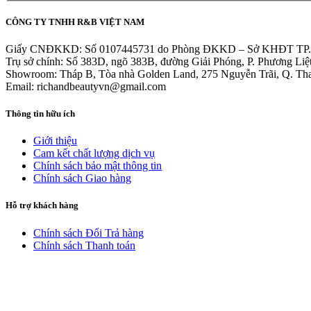
CÔNG TY TNHH R&B VIỆT NAM
Giấy CNĐKKD: Số 0107445731 do Phòng ĐKKD – Sở KHĐT TP. Hà 
Trụ sở chính: Số 383D, ngõ 383B, đường Giải Phóng, P. Phương Liệ
Showroom: Tháp B, Tòa nhà Golden Land, 275 Nguyễn Trãi, Q. Th
Email: richandbeautyvn@gmail.com
Thông tin hữu ích
Giới thiệu
Cam kết chất lượng dịch vụ
Chính sách bảo mật thông tin
Chính sách Giao hàng
Hỗ trợ khách hàng
Chính sách Đổi Trả hàng
Chính sách Thanh toán