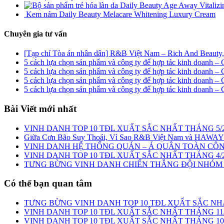
Kem nám Daily Beauty Melacare Whitening Luxury Cream
Chuyên gia tư vấn
[Tạp chí Tòa án nhân dân] R&B Việt Nam – Rich And Beauty, hà
5 cách lựa chọn sản phẩm và công ty để hợp tác kinh doanh –
5 cách lựa chọn sản phẩm và công ty để hợp tác kinh doanh –
5 cách lựa chọn sản phẩm và công ty để hợp tác kinh doanh –
5 cách lựa chọn sản phẩm và công ty để hợp tác kinh doanh –
Bài Viết mới nhất
VINH DANH TOP 10 TĐL XUẤT SẮC NHẤT THÁNG 5/
Giữa Cơn Bão Suy Thoái, Vì Sao R&B Việt Nam và HAWAY
VINH DANH HỆ THỐNG QUÁN – Á QUÂN TOÀN CÔNG
️VINH DANH TOP 10 TĐL XUẤT SẮC NHẤT THÁNG 4/
TƯNG BỪNG VINH DANH CHIẾN THẮNG ĐỘI NHÓM 
Có thể bạn quan tâm
TƯNG BỪNG VINH DANH TOP 10 TĐL XUẤT SẮC NHẤ
️VINH DANH TOP 10 TĐL XUẤT SẮC NHẤT THÁNG 11/
️VINH DANH TOP 10 TĐL XUẤT SẮC NHẤT THÁNG 10