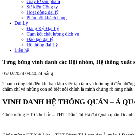
Giấy tờ sản phẩm
Sự kiện Công ty
Hoạt động đại lý
Phản hồi khách hàng
Đại Lý
Đăng Ký Đại Lý
Cam kết chất lượng dịch vụ
Đào tạo đại lý
Hệ thống đại Lý
Liên hệ
Tưng bừng vinh danh các Đội nhóm, Hệ thống xuất s
05/02/2024 09:40:24 Sáng
Thành công chỉ đến khi bạn làm việc tận tâm và luôn nghĩ đến nhữn
chăm chỉ và những con số biết nói chính là minh chứng rõ ràng nhấ
VINH DANH HỆ THỐNG QUÁN – Á QUÂ
Chúc mừng HT Cơn Lốc – THT Trần Thị Hà đạt Quán quân Doanh số 