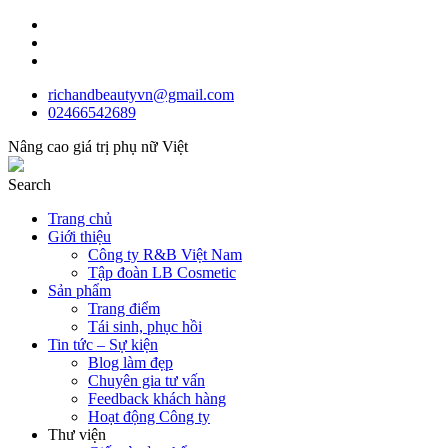
richandbeautyvn@gmail.com
02466542689
Nâng cao giá trị phụ nữ Việt
Search
Trang chủ
Giới thiệu
Công ty R&B Việt Nam
Tập đoàn LB Cosmetic
Sản phẩm
Trang điểm
Tái sinh, phục hồi
Tin tức – Sự kiện
Blog làm đẹp
Chuyên gia tư vấn
Feedback khách hàng
Hoạt động Công ty
Thư viện