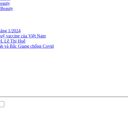
eauty
Beauty
háng 1/2024
uỹ vaccine của Việt Nam
ĐL Lê Thị Huê
inh và Bắc Giang chống Covid