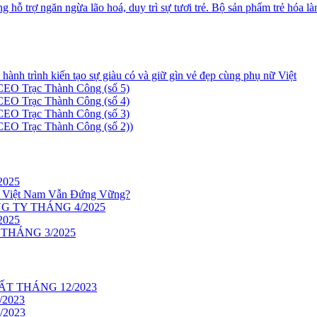
Bộ sản phẩm trẻ hóa là
nh trình kiến tạo sự giàu có và giữ gìn vẻ đẹp cùng phụ nữ Việt
 CEO Trạc Thành Công (số 5)
 CEO Trạc Thành Công (số 4)
 CEO Trạc Thành Công (số 3)
 CEO Trạc Thành Công (số 2))
2025
 Việt Nam Vẫn Đứng Vững?
 TY THÁNG 4/2025
2025
THÁNG 3/2025
T THÁNG 12/2023
2023
/2023