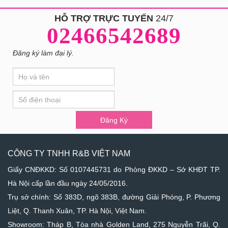
HỖ TRỢ TRỰC TUYẾN
24/7
02466542689
Đăng ký làm đại lý.
If
Đăng
you
Ký
are
human,
leave
Đăng Ký
this
field
blank.
CÔNG TY TNHH R&B VIỆT NAM
Giấy CNĐKKD: Số 0107445731 do Phòng ĐKKD – Sở KHĐT TP.
Hà Nội cấp lần đầu ngày 24/05/2016.
Trụ sở chính: Số 383D, ngõ 383B, đường Giải Phóng, P. Phương
Liệt, Q. Thanh Xuân, TP. Hà Nội, Việt Nam.
Showroom: Tháp B, Tòa nhà Golden Land, 275 Nguyễn Trãi, Q.