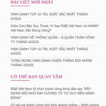
BÀI VIẾT MỚI NHẤT
VINH DANH TOP 10 TĐL XUẤT SẮC NHẤT THÁNG
5/2025
Giữa Cơn Bão Suy Thoái, Vì Sao R&B Việt Nam và HAWAY
Việt Nam Vẫn Đứng Vững?
VINH DANH HỆ THỐNG QUÁN – Á QUÂN TOÀN CÔNG
TY THÁNG 4/2025
️VINH DANH TOP 10 TĐL XUẤT SẮC NHẤT THÁNG
4/2025
TƯNG BỪNG VINH DANH CHIẾN THẮNG ĐỘI NHÓM
THÁNG 3/2025
CÓ THỂ BẠN QUAN TÂM
R&B Việt Nam tổ chức thành công khóa đào tạo “XÂY
DỰNG ĐỘI NGŨ KIM CƯƠNG TỪ TƯ DUY ĐẾN HÀNH
ĐỘNG”
Cô gái trẻ thành công nhờ kinh doanh online – Minh chứng