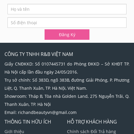
If
Đăng
you
Ký
are
human,
leave
Đăng Ký
this
field
blank.
CÔNG TY TNHH R&B VIỆT NAM
Giấy CNĐKKD: Số 0107445731 do Phòng ĐKKD – Sở KHĐT TP.
Hà Nội cấp lần đầu ngày 24/05/2016.
Trụ sở chính: Số 383D, ngõ 383B, đường Giải Phóng, P. Phương
Liệt, Q. Thanh Xuân, TP. Hà Nội, Việt Nam.
Showroom: Tháp B, Tòa nhà Golden Land, 275 Nguyễn Trãi, Q.
Thanh Xuân, TP. Hà Nội
Email: richandbeautyvn@gmail.com
THÔNG TIN HỮU ÍCH
HỖ TRỢ KHÁCH HÀNG
Giới thiệu
Chính sách Đổi Trả hàng