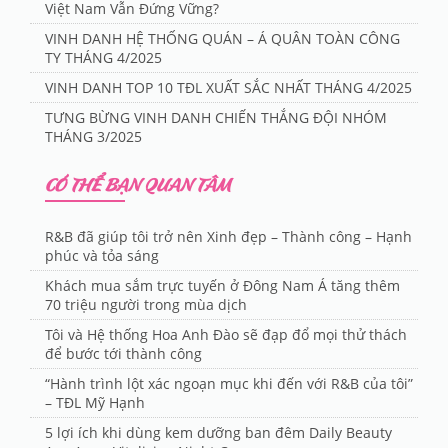
Việt Nam Vẫn Đứng Vững?
VINH DANH HỆ THỐNG QUÁN – Á QUÂN TOÀN CÔNG
TY THÁNG 4/2025
️VINH DANH TOP 10 TĐL XUẤT SẮC NHẤT THÁNG 4/2025
TƯNG BỪNG VINH DANH CHIẾN THẮNG ĐỘI NHÓM
THÁNG 3/2025
CÓ THỂ BẠN QUAN TÂM
R&B đã giúp tôi trở nên Xinh đẹp – Thành công – Hạnh
phúc và tỏa sáng
Khách mua sắm trực tuyến ở Đông Nam Á tăng thêm
70 triệu người trong mùa dịch
Tôi và Hệ thống Hoa Anh Đào sẽ đạp đổ mọi thử thách
để bước tới thành công
“Hành trình lột xác ngoạn mục khi đến với R&B của tôi”
– TĐL Mỹ Hạnh
5 lợi ích khi dùng kem dưỡng ban đêm Daily Beauty