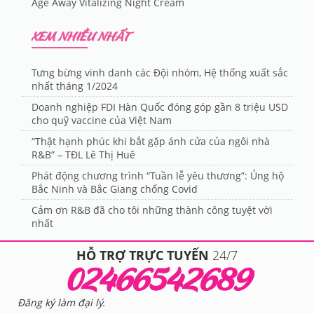
Age Away Vitalizing Night Cream
XEM NHIỀU NHẤT
Tưng bừng vinh danh các Đội nhóm, Hệ thống xuất sắc
nhất tháng 1/2024
Doanh nghiệp FDI Hàn Quốc đóng góp gần 8 triệu USD
cho quỹ vaccine của Việt Nam
“Thật hạnh phúc khi bắt gặp ánh cửa của ngôi nhà
R&B” – TĐL Lê Thị Huê
Phát động chương trình “Tuần lễ yêu thương”: Ủng hộ
Bắc Ninh và Bắc Giang chống Covid
Cảm ơn R&B đã cho tôi những thành công tuyệt vời
nhất
HỖ TRỢ TRỰC TUYẾN
24/7
02466542689
Đăng ký làm đại lý.