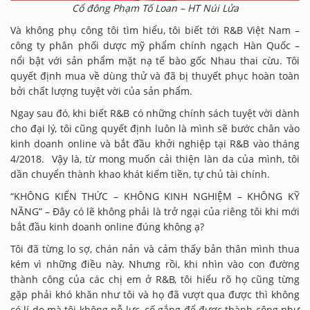
Cổ đông Phạm Tố Loan – HT Núi Lửa
Và không phụ công tôi tìm hiểu, tôi biết tới R&B Việt Nam –
công ty phân phối dược mỹ phẩm chính ngạch Hàn Quốc –
nổi bật với sản phẩm mặt nạ tế bào gốc Nhau thai cừu. Tôi
quyết định mua về dùng thử và đã bị thuyết phục hoàn toàn
bởi chất lượng tuyệt vời của sản phẩm.
Ngay sau đó, khi biết R&B có những chính sách tuyệt vời dành
cho đại lý, tôi cũng quyết định luôn là mình sẽ bước chân vào
kinh doanh online và bắt đầu khởi nghiệp tại R&B vào tháng
4/2018. Vậy là, từ mong muốn cải thiện làn da của mình, tôi
dần chuyển thành khao khát kiếm tiền, tự chủ tài chính.
“KHÔNG KIẾN THỨC – KHÔNG KINH NGHIỆM – KHÔNG KỸ
NĂNG” – Đây có lẽ không phải là trở ngại của riêng tôi khi mới
bắt đầu kinh doanh online đúng không ạ?
Tôi đã từng lo sợ, chán nản và cảm thấy bản thân mình thua
kém vì những điều này. Nhưng rồi, khi nhìn vào con đường
thành công của các chị em ở R&B, tôi hiểu rõ họ cũng từng
gặp phải khó khăn như tôi và họ đã vượt qua được thì không
có lí do mà tôi không nỗ lực, cố gắng để được thành công như