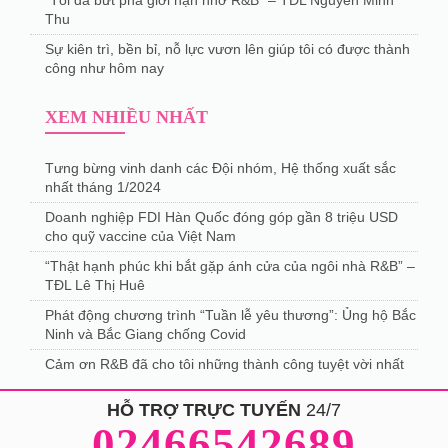
“Tôi đã bứt phá giới hạn nhờ R&B” – TĐL Nguyễn Minh
Thu
Sự kiên trì, bền bỉ, nỗ lực vươn lên giúp tôi có được thành
công như hôm nay
XEM NHIỀU NHẤT
Tưng bừng vinh danh các Đội nhóm, Hệ thống xuất sắc
nhất tháng 1/2024
Doanh nghiệp FDI Hàn Quốc đóng góp gần 8 triệu USD
cho quỹ vaccine của Việt Nam
“Thật hạnh phúc khi bắt gặp ánh cửa của ngôi nhà R&B” –
TĐL Lê Thị Huê
Phát động chương trình “Tuần lễ yêu thương”: Ủng hộ Bắc
Ninh và Bắc Giang chống Covid
Cảm ơn R&B đã cho tôi những thành công tuyệt vời nhất
HỖ TRỢ TRỰC TUYẾN
24/7
02466542689