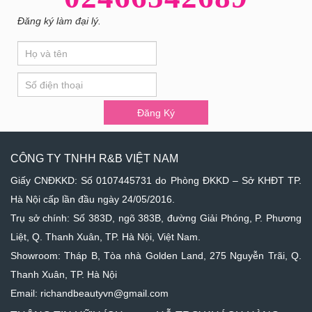
Đăng ký làm đại lý.
If
Đăng
you
Ký
are
human,
leave
Đăng Ký
this
field
blank.
CÔNG TY TNHH R&B VIỆT NAM
Giấy CNĐKKD: Số 0107445731 do Phòng ĐKKD – Sở KHĐT TP.
Hà Nội cấp lần đầu ngày 24/05/2016.
Trụ sở chính: Số 383D, ngõ 383B, đường Giải Phóng, P. Phương
Liệt, Q. Thanh Xuân, TP. Hà Nội, Việt Nam.
Showroom: Tháp B, Tòa nhà Golden Land, 275 Nguyễn Trãi, Q.
Thanh Xuân, TP. Hà Nội
Email: richandbeautyvn@gmail.com