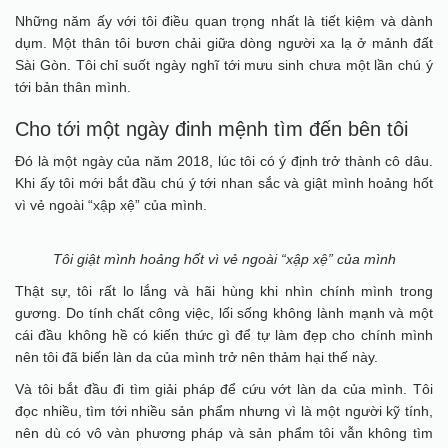
Những năm ấy với tôi điều quan trọng nhất là tiết kiệm và dành
dụm. Một thân tôi bươn chải giữa dòng người xa lạ ở mảnh đất
Sài Gòn. Tôi chỉ suốt ngày nghĩ tới mưu sinh chưa một lần chú ý
tới bản thân mình.
Cho tới một ngày đinh mệnh tìm đến bên tôi
Đó là một ngày của năm 2018, lúc tôi có ý định trở thành cô dâu.
Khi ấy tôi mới bắt đầu chú ý tới nhan sắc và giật mình hoảng hốt
vì vẻ ngoài “xập xệ” của mình.
Tôi giật mình hoảng hốt vì vẻ ngoài “xập xệ” của mình
Thật sự, tôi rất lo lắng và hãi hùng khi nhìn chính mình trong
gương. Do tính chất công việc, lối sống không lành mạnh và một
cái đầu không hề có kiến thức gì để tự làm đẹp cho chính mình
nên tôi đã biến làn da của mình trở nên thảm hại thế này.
Và tôi bắt đầu đi tìm giải pháp để cứu vớt làn da của mình. Tôi
đọc nhiều, tìm tới nhiều sản phẩm nhưng vì là một người kỹ tính,
nên dù có vô vàn phương pháp và sản phẩm tôi vẫn không tìm