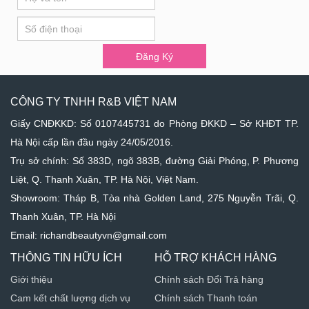
you
Ký
are
human,
leave
Đăng Ký
this
field
blank.
CÔNG TY TNHH R&B VIỆT NAM
Giấy CNĐKKD: Số 0107445731 do Phòng ĐKKD – Sở KHĐT TP.
Hà Nội cấp lần đầu ngày 24/05/2016.
Trụ sở chính: Số 383D, ngõ 383B, đường Giải Phóng, P. Phương
Liệt, Q. Thanh Xuân, TP. Hà Nội, Việt Nam.
Showroom: Tháp B, Tòa nhà Golden Land, 275 Nguyễn Trãi, Q.
Thanh Xuân, TP. Hà Nội
Email: richandbeautyvn@gmail.com
THÔNG TIN HỮU ÍCH
HỖ TRỢ KHÁCH HÀNG
Giới thiệu
Chính sách Đổi Trả hàng
Cam kết chất lượng dịch vụ
Chính sách Thanh toán