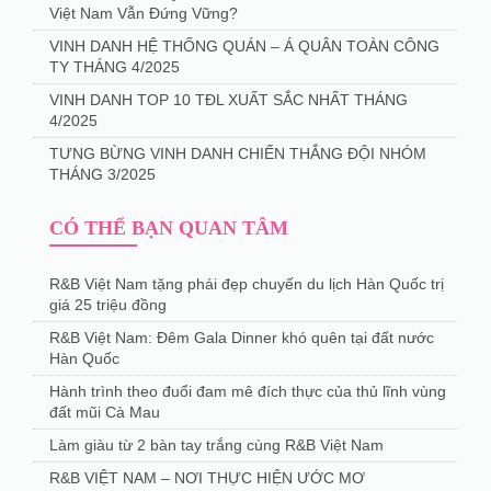
Việt Nam Vẫn Đứng Vững?
VINH DANH HỆ THỐNG QUÁN – Á QUÂN TOÀN CÔNG
TY THÁNG 4/2025
️VINH DANH TOP 10 TĐL XUẤT SẮC NHẤT THÁNG
4/2025
TƯNG BỪNG VINH DANH CHIẾN THẮNG ĐỘI NHÓM
THÁNG 3/2025
CÓ THỂ BẠN QUAN TÂM
R&B Việt Nam tặng phái đẹp chuyến du lịch Hàn Quốc trị
giá 25 triệu đồng
R&B Việt Nam: Đêm Gala Dinner khó quên tại đất nước
Hàn Quốc
Hành trình theo đuổi đam mê đích thực của thủ lĩnh vùng
đất mũi Cà Mau
Làm giàu từ 2 bàn tay trắng cùng R&B Việt Nam
R&B VIỆT NAM – NƠI THỰC HIỆN ƯỚC MƠ