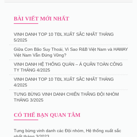
BÀI VIẾT MỚI NHẤT
VINH DANH TOP 10 TĐL XUẤT SẮC NHẤT THÁNG
5/2025
Giữa Cơn Bão Suy Thoái, Vì Sao R&B Việt Nam và HAWAY
Việt Nam Vẫn Đứng Vững?
VINH DANH HỆ THỐNG QUÁN – Á QUÂN TOÀN CÔNG
TY THÁNG 4/2025
️VINH DANH TOP 10 TĐL XUẤT SẮC NHẤT THÁNG
4/2025
TƯNG BỪNG VINH DANH CHIẾN THẮNG ĐỘI NHÓM
THÁNG 3/2025
CÓ THỂ BẠN QUAN TÂM
Tưng bừng vinh danh các Đội nhóm, Hệ thống xuất sắc
nhất tháng 3/2023