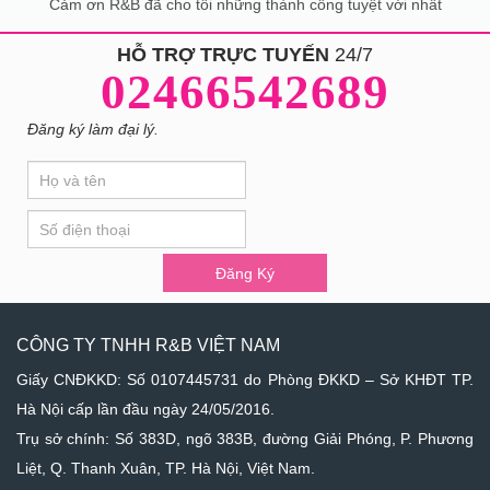
Cảm ơn R&B đã cho tôi những thành công tuyệt vời nhất
HỖ TRỢ TRỰC TUYẾN
24/7
02466542689
Đăng ký làm đại lý.
If
Đăng
you
Ký
are
human,
leave
Đăng Ký
this
field
blank.
CÔNG TY TNHH R&B VIỆT NAM
Giấy CNĐKKD: Số 0107445731 do Phòng ĐKKD – Sở KHĐT TP.
Hà Nội cấp lần đầu ngày 24/05/2016.
Trụ sở chính: Số 383D, ngõ 383B, đường Giải Phóng, P. Phương
Liệt, Q. Thanh Xuân, TP. Hà Nội, Việt Nam.