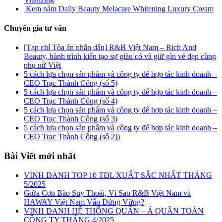
Kem nám Daily Beauty Melacare Whitening Luxury Cream
Chuyên gia tư vấn
[Tạp chí Tòa án nhân dân] R&B Việt Nam – Rich And
Beauty, hành trình kiến tạo sự giàu có và giữ gìn vẻ đẹp cùng
phụ nữ Việt
5 cách lựa chọn sản phẩm và công ty để hợp tác kinh doanh –
CEO Trạc Thành Công (số 5)
5 cách lựa chọn sản phẩm và công ty để hợp tác kinh doanh –
CEO Trạc Thành Công (số 4)
5 cách lựa chọn sản phẩm và công ty để hợp tác kinh doanh –
CEO Trạc Thành Công (số 3)
5 cách lựa chọn sản phẩm và công ty để hợp tác kinh doanh –
CEO Trạc Thành Công (số 2))
Bài Viết mới nhất
VINH DANH TOP 10 TĐL XUẤT SẮC NHẤT THÁNG
5/2025
Giữa Cơn Bão Suy Thoái, Vì Sao R&B Việt Nam và
HAWAY Việt Nam Vẫn Đứng Vững?
VINH DANH HỆ THỐNG QUÁN – Á QUÂN TOÀN
CÔNG TY THÁNG 4/2025