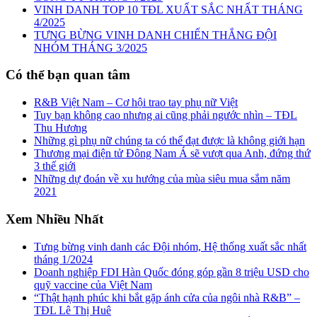
️VINH DANH TOP 10 TĐL XUẤT SẮC NHẤT THÁNG
4/2025
TƯNG BỪNG VINH DANH CHIẾN THẮNG ĐỘI
NHÓM THÁNG 3/2025
Có thể bạn quan tâm
R&B Việt Nam – Cơ hội trao tay phụ nữ Việt
Tuy bạn không cao nhưng ai cũng phải ngước nhìn – TĐL
Thu Hương
Những gì phụ nữ chúng ta có thể đạt được là không giới hạn
Thương mại điện tử Đông Nam Á sẽ vượt qua Anh, đứng thứ
3 thế giới
Những dự đoán về xu hướng của mùa siêu mua sắm năm
2021
Xem Nhiều Nhất
Tưng bừng vinh danh các Đội nhóm, Hệ thống xuất sắc nhất
tháng 1/2024
Doanh nghiệp FDI Hàn Quốc đóng góp gần 8 triệu USD cho
quỹ vaccine của Việt Nam
“Thật hạnh phúc khi bắt gặp ánh cửa của ngôi nhà R&B” –
TĐL Lê Thị Huê