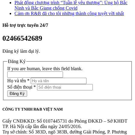
Phát động chương trình “Tuần lễ yêu thương”: Ủng hộ Bắc
Ninh và Bắc Giang chống Covid
Cảm ơn R&B đã cho tôi những thành công tuyệt vời nhất
Hỗ trợ trực tuyến
24/7
02466542689
Đăng ký làm đại lý.
Đăng Ký
If you are human, leave this field blank.
Họ và tên
*
Số điện thoại
*
Đăng Ký
CÔNG TY TNHH R&B VIỆT NAM
Giấy CNĐKKD: Số 0107445731 do Phòng ĐKKD – Sở KHĐT
TP. Hà Nội cấp lần đầu ngày 24/05/2016.
Trụ sở chính: Số 383D, ngõ 383B, đường Giải Phóng, P. Phương