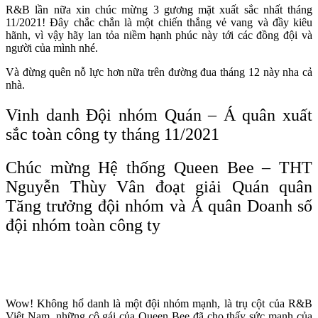
R&B lần nữa xin chúc mừng 3 gương mặt xuất sắc nhất tháng
11/2021! Đây chắc chắn là một chiến thắng vẻ vang và đầy kiêu
hãnh, vì vậy hãy lan tỏa niềm hạnh phúc này tới các đồng đội và
người của mình nhé.
Và đừng quên nỗ lực hơn nữa trên đường đua tháng 12 này nha cả
nhà.
Vinh danh Đội nhóm Quán – Á quân xuất
sắc toàn công ty tháng 11/2021
Chúc mừng Hệ thống Queen Bee – THT
Nguyễn Thùy Vân đoạt giải Quán quân
Tăng trưởng đội nhóm và Á quân Doanh số
đội nhóm toàn công ty
Wow! Không hổ danh là một đội nhóm mạnh, là trụ cột của R&B
Việt Nam, những cô gái của Queen Bee đã cho thấy sức mạnh của