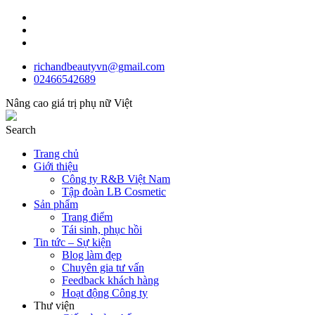
richandbeautyvn@gmail.com
02466542689
Nâng cao giá trị phụ nữ Việt
Search
Trang chủ
Giới thiệu
Công ty R&B Việt Nam
Tập đoàn LB Cosmetic
Sản phẩm
Trang điểm
Tái sinh, phục hồi
Tin tức – Sự kiện
Blog làm đẹp
Chuyên gia tư vấn
Feedback khách hàng
Hoạt động Công ty
Thư viện