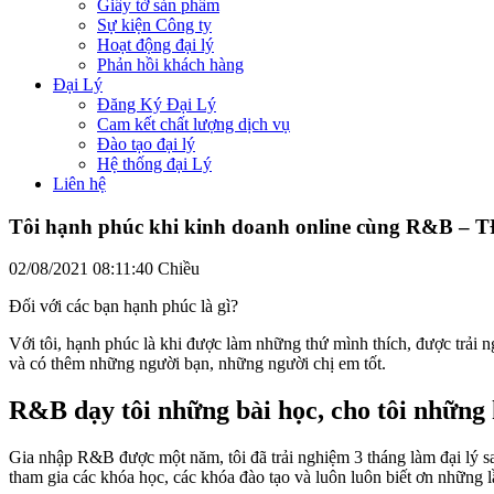
Giấy tờ sản phẩm
Sự kiện Công ty
Hoạt động đại lý
Phản hồi khách hàng
Đại Lý
Đăng Ký Đại Lý
Cam kết chất lượng dịch vụ
Đào tạo đại lý
Hệ thống đại Lý
Liên hệ
Tôi hạnh phúc khi kinh doanh online cùng R&B – 
02/08/2021 08:11:40 Chiều
Đối với các bạn hạnh phúc là gì?
Với tôi, hạnh phúc là khi được làm những thứ mình thích, được trả
và có thêm những người bạn, những người chị em tốt.
R&B dạy tôi những bài học, cho tôi những
Gia nhập R&B được một năm, tôi đã trải nghiệm 3 tháng làm đại lý sau
tham gia các khóa học, các khóa đào tạo và luôn luôn biết ơn những l