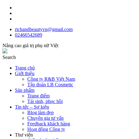
richandbeautyvn@gmail.com
02466542689
Nâng cao giá trị phụ nữ Việt
Search
Trang chủ
Giới thiệu
Công ty R&B Việt Nam
Tập đoàn LB Cosmetic
Sản phẩm
Trang điểm
Tái sinh, phục hồi
Tin tức – Sự kiện
Blog làm đẹp
Chuyên gia tư vấn
Feedback khách hàng
Hoạt động Công ty
Thư viện