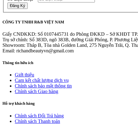
Đăng Ký
CÔNG TY TNHH R&B VIỆT NAM
Giấy CNĐKKD: Số 0107445731 do Phòng ĐKKD – Sở KHĐT TP. Hà 
Trụ sở chính: Số 383D, ngõ 383B, đường Giải Phóng, P. Phương Liệ
Showroom: Tháp B, Tòa nhà Golden Land, 275 Nguyễn Trãi, Q. Th
Email: richandbeautyvn@gmail.com
Thông tin hữu ích
Giới thiệu
Cam kết chất lượng dịch vụ
Chính sách bảo mật thông tin
Chính sách Giao hàng
Hỗ trợ khách hàng
Chính sách Đổi Trả hàng
Chính sách Thanh toán