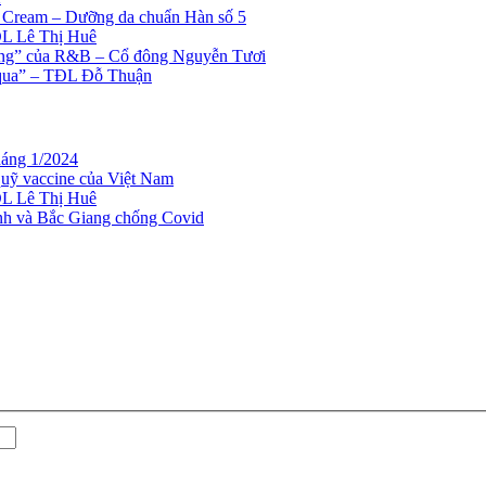
 Cream – Dưỡng da chuẩn Hàn số 5
ĐL Lê Thị Huê
hắng” của R&B – Cổ đông Nguyễn Tươi
m qua” – TĐL Đỗ Thuận
háng 1/2024
uỹ vaccine của Việt Nam
ĐL Lê Thị Huê
inh và Bắc Giang chống Covid