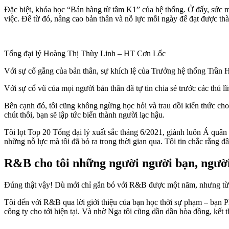
Đặc biệt, khóa học “Bán hàng từ tâm K1” của hệ thống. Ở đấy, sức mạ
việc. Để từ đó, nâng cao bản thân và nỗ lực mỗi ngày để đạt được th
Tổng đại lý Hoàng Thị Thùy Linh – HT Cơn Lốc
Với sự cố gắng của bản thân, sự khích lệ của Trưởng hệ thống Trần
Với sự cổ vũ của mọi người bản thân đã tự tin chia sẻ trước các thủ 
Bên cạnh đó, tôi cũng không ngừng học hỏi và trau dồi kiến thức cho
chút thôi, bạn sẽ lập tức biến thành người lạc hậu.
Tôi lọt Top 20 Tổng đại lý xuất sắc tháng 6/2021, giành luôn Á quân
những nỗ lực mà tôi đã bỏ ra trong thời gian qua. Tôi tin chắc rằng 
R&B cho tôi những người người bạn, người
Đúng thật vậy! Dù mới chỉ gắn bó với R&B được một năm, nhưng từng g
Tôi đến với R&B qua lời giới thiệu của bạn học thời sự phạm – bạn P
công ty cho tới hiện tại. Và nhờ Nga tôi cũng dần dần hòa đồng, kế