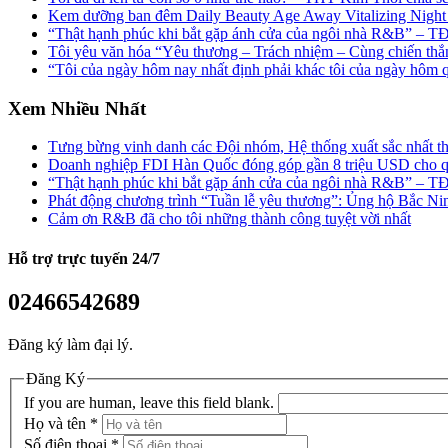
Kem dưỡng ban đêm Daily Beauty Age Away Vitalizing Night
“Thật hạnh phúc khi bắt gặp ánh cửa của ngôi nhà R&B” – T
Tôi yêu văn hóa “Yêu thương – Trách nhiệm – Cùng chiến t
“Tôi của ngày hôm nay nhất định phải khác tôi của ngày hô
Xem Nhiều Nhất
Tưng bừng vinh danh các Đội nhóm, Hệ thống xuất sắc nhất t
Doanh nghiệp FDI Hàn Quốc đóng góp gần 8 triệu USD cho q
“Thật hạnh phúc khi bắt gặp ánh cửa của ngôi nhà R&B” – T
Phát động chương trình “Tuần lễ yêu thương”: Ủng hộ Bắc N
Cảm ơn R&B đã cho tôi những thành công tuyệt vời nhất
Hỗ trợ trực tuyến
24/7
02466542689
Đăng ký làm đại lý.
Đăng Ký
If you are human, leave this field blank.
Họ và tên
*
Số điện thoại
*