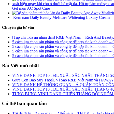
Gel mụn AC Spot Care
Kem nám Daily Beauty Melacare Whitening Luxury Cream
Chuyên gia tư vấn
[Tạp chí Tòa án nhân dân] R&B Việt Nam – Rich And Beauty, hà
5 cách lựa chọn sản phẩm và công ty để hợp tác kinh doanh –
5 cách lựa chọn sản phẩm và công ty để hợp tác kinh doanh –
5 cách lựa chọn sản phẩm và công ty để hợp tác kinh doanh –
5 cách lựa chọn sản phẩm và công ty để hợp tác kinh doanh –
Bài Viết mới nhất
VINH DANH TOP 10 TĐL XUẤT SẮC NHẤT THÁNG 5/
Giữa Cơn Bão Suy Thoái, Vì Sao R&B Việt Nam và HAWAY
VINH DANH HỆ THỐNG QUÁN – Á QUÂN TOÀN CÔNG
️VINH DANH TOP 10 TĐL XUẤT SẮC NHẤT THÁNG 4/
TƯNG BỪNG VINH DANH CHIẾN THẮNG ĐỘI NHÓM 
Có thể bạn quan tâm
Tôi đã đi lên từ con số 0 như thế nào? – THT Kim Thơi chia s