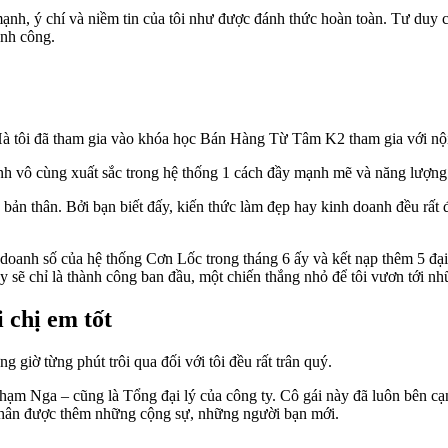
nh, ý chí và niềm tin của tôi như được đánh thức hoàn toàn. Tư duy c
ành công.
 Hà tôi đã tham gia vào khóa học Bán Hàng Từ Tâm K2 tham gia với nộ
lĩnh vô cùng xuất sắc trong hệ thống 1 cách đầy mạnh mẽ và năng lượng
 bản thân. Bởi bạn biết đấy, kiến thức làm đẹp hay kinh doanh đều rất 
 doanh số của hệ thống Cơn Lốc trong tháng 6 ấy và kết nạp thêm 5 đạ
đây sẽ chỉ là thành công ban đầu, một chiến thắng nhỏ để tôi vươn tới 
 chị em tốt
iờ từng phút trôi qua đối với tôi đều rất trân quý.
hạm Nga – cũng là Tổng đại lý của công ty. Cô gái này đã luôn bên cạn
t thân được thêm những cộng sự, những người bạn mới.